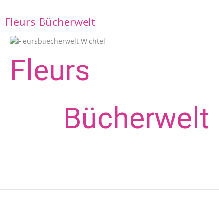
Zum
Inhalt
M
Fleurs Bücherwelt
springen
Fleurs
Bücher­welt