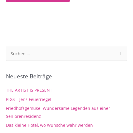
S
u
c
Neueste Beiträge
h
e
THE ARTIST IS PRESENT
n
PIGS – Jens Feuerriegel
n
Friedhofsgemüse: Wundersame Legenden aus einer
a
Seniorenresidenz
c
Das kleine Hotel, wo Wünsche wahr werden
h