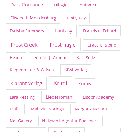
Dark Romance
Dilogie
Edition M
Elisabeth Mecklenburg
Emily Key
Fantasy
Eyrisha Summers
Franziska Erhard
Frost Creek
Frostmagie
Grace C. Stone
Hexen
Jennifer J. Grimm
Karl Seitz
Kiepenheuer & Witsch
KiWi Verlag
Krimi
Klarant Verlag
Krimis
Liebesroman
Lara Kessing
Lisdor Academy
Mafia
Malavita Springs
Margaux Navara
Net Gallery
Netzwerk Agentur Bookmark