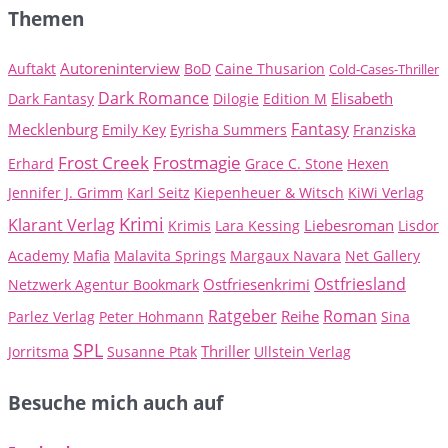
Themen
Autoreninterview
Auftakt
BoD
Caine Thusarion
Cold-Cases-Thriller
Dark Romance
Elisabeth
Dark Fantasy
Dilogie
Edition M
Fantasy
Mecklenburg
Emily Key
Eyrisha Summers
Franziska
Frost Creek
Frostmagie
Erhard
Grace C. Stone
Hexen
Jennifer J. Grimm
Karl Seitz
Kiepenheuer & Witsch
KiWi Verlag
Krimi
Klarant Verlag
Liebesroman
Krimis
Lara Kessing
Lisdor
Academy
Mafia
Malavita Springs
Margaux Navara
Net Gallery
Ostfriesland
Ostfriesenkrimi
Netzwerk Agentur Bookmark
Ratgeber
Roman
Reihe
Parlez Verlag
Peter Hohmann
Sina
SPL
Thriller
Jorritsma
Susanne Ptak
Ullstein Verlag
Besuche mich auch auf