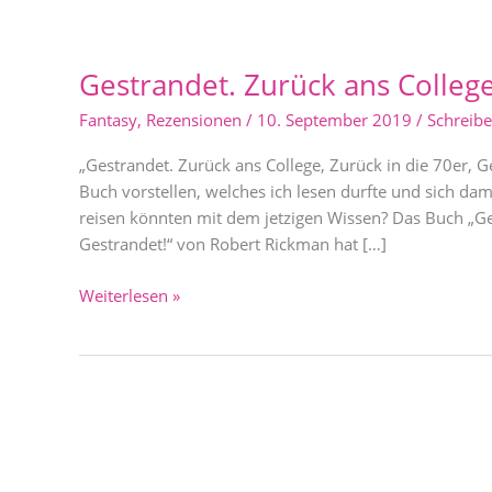
Gestrandet.
Zurück
Gestrandet. Zurück ans College
ans
College,
Fantasy
,
Rezensionen
/
10. September 2019
/
Schreib
Zurück
in
„Gestrandet. Zurück ans College, Zurück in die 70er, 
die
Buch vorstellen, welches ich lesen durfte und sich da
70er,
reisen könnten mit dem jetzigen Wissen? Das Buch „Ges
Gestrandet!
Gestrandet!“ von Robert Rickman hat […]
Weiterlesen »