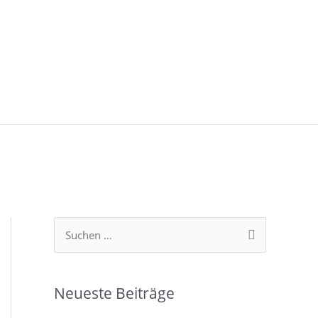
S
u
c
Neueste Beiträge
h