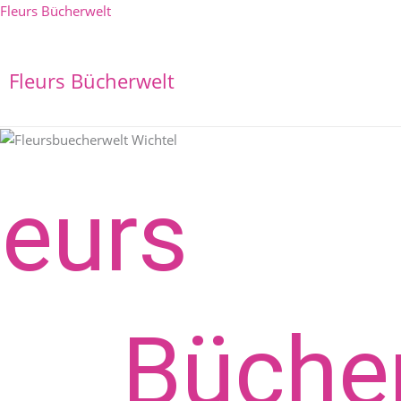
Zum
Fleurs Bücherwelt
Inhalt
springen
Fleurs Bücherwelt
leurs
Bücher