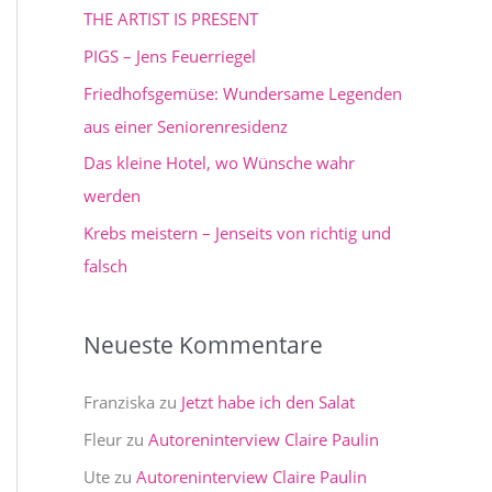
e
THE ARTIST IS PRESENT
n
PIGS – Jens Feuerriegel
n
Friedhofsgemüse: Wundersame Legenden
a
aus einer Seniorenresidenz
c
Das kleine Hotel, wo Wünsche wahr
h
werden
:
Krebs meistern – Jenseits von richtig und
falsch
Neueste Kommentare
Franziska
zu
Jetzt habe ich den Salat
Fleur
zu
Autoreninterview Claire Paulin
Ute
zu
Autoreninterview Claire Paulin