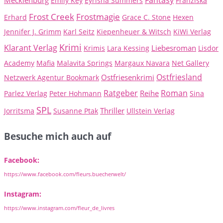
Emily Key
Eyrisha Summers
Franziska
Frost Creek
Frostmagie
Erhard
Grace C. Stone
Hexen
Jennifer J. Grimm
Karl Seitz
Kiepenheuer & Witsch
KiWi Verlag
Krimi
Klarant Verlag
Liebesroman
Krimis
Lara Kessing
Lisdor
Academy
Mafia
Malavita Springs
Margaux Navara
Net Gallery
Ostfriesland
Ostfriesenkrimi
Netzwerk Agentur Bookmark
Ratgeber
Roman
Reihe
Parlez Verlag
Peter Hohmann
Sina
SPL
Thriller
Jorritsma
Susanne Ptak
Ullstein Verlag
Besuche mich auch auf
Facebook:
https://www.facebook.com/fleurs.buecherwelt/
Instagram:
https://www.instagram.com/fleur_de_livres