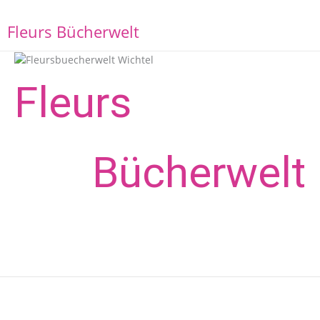
Zum
Inhalt
M
Fleurs Bücherwelt
springen
Fleurs
Bücher­welt