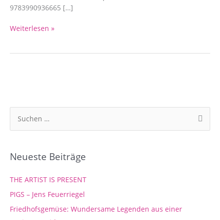
9783990936665 […]
Weiterlesen »
S
u
c
Neueste Beiträge
h
e
THE ARTIST IS PRESENT
n
PIGS – Jens Feuerriegel
n
Friedhofsgemüse: Wundersame Legenden aus einer
a