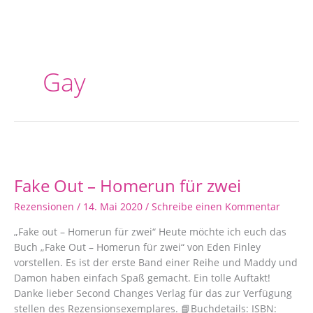
Gay
Fake
Out
Fake Out – Homerun für zwei
–
Homerun
Rezensionen
/
14. Mai 2020
/
Schreibe einen Kommentar
für
zwei
„Fake out – Homerun für zwei“ Heute möchte ich euch das
Buch „Fake Out – Homerun für zwei“ von Eden Finley
vorstellen. Es ist der erste Band einer Reihe und Maddy und
Damon haben einfach Spaß gemacht. Ein tolle Auftakt!
Danke lieber Second Changes Verlag für das zur Verfügung
stellen des Rezensionsexemplares. 📘Buchdetails: ISBN: