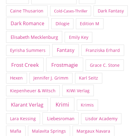
Caine Thusarion
Dark Fantasy
Cold-Cases-Thriller
Dark Romance
Dilogie
Edition M
Elisabeth Mecklenburg
Emily Key
Fantasy
Eyrisha Summers
Franziska Erhard
Frost Creek
Frostmagie
Grace C. Stone
Hexen
Jennifer J. Grimm
Karl Seitz
Kiepenheuer & Witsch
KiWi Verlag
Krimi
Klarant Verlag
Krimis
Liebesroman
Lara Kessing
Lisdor Academy
Mafia
Malavita Springs
Margaux Navara