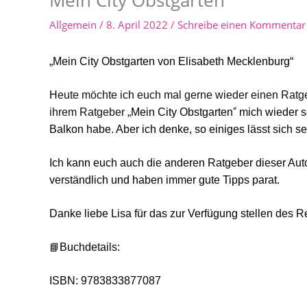
Allgemein
/
8. April 2022
/
Schreibe einen Kommentar
„Mein
City Obstgarten von Elisabeth Mecklenburg“
H
eute möchte ich euch mal
gerne wieder
einen Ratge
“
ihrem Ratgeber „
Mein
City Obstgarten
mich
wieder 
Balkon habe.
Aber ich denke, so einiges lässt sich s
Ich kann euch auch die anderen Ratgeber dieser Autor
verständlich und haben immer gute Tipps parat.
Danke
liebe
Lisa
f
ür das zur Verfügung stellen des
📘
Buchdetails:
ISBN: 9783833877087