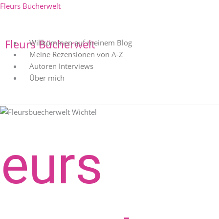
Zum
Menü
Fleurs Bücherwelt
Inhalt
springen
Fleurs Bücherwelt
Willkommen auf meinem Blog
Meine Rezensionen von A-Z
Autoren Interviews
Über mich
leurs