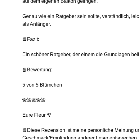
auf dem eigenen Balkon gelingen.
Genau wie ein Ratgeber sein sollte, verständlich, l
als Anfänger.
📘
Fazit:
Ein schöner Ratgeber, der einem die Grundlagen bei
📘
Bewertung:
5
von 5 Blümchen
🌺🌺🌺🌺🌺
Eure Fleur 🌹
📘
Diese Rezension ist meine persönliche Meinung u
Geschmack/Empfindung anderer Leser entsprechen.