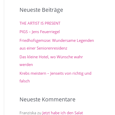
c
Neueste Beiträge
h
e
THE ARTIST IS PRESENT
n
PIGS – Jens Feuerriegel
n
Friedhofsgemüse: Wundersame Legenden
a
aus einer Seniorenresidenz
c
Das kleine Hotel, wo Wünsche wahr
h
werden
:
Krebs meistern – Jenseits von richtig und
falsch
Neueste Kommentare
Franziska
zu
Jetzt habe ich den Salat