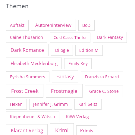
Themen
Autoreninterview
Auftakt
BoD
Caine Thusarion
Dark Fantasy
Cold-Cases-Thriller
Dark Romance
Dilogie
Edition M
Elisabeth Mecklenburg
Emily Key
Fantasy
Eyrisha Summers
Franziska Erhard
Frost Creek
Frostmagie
Grace C. Stone
Hexen
Jennifer J. Grimm
Karl Seitz
Kiepenheuer & Witsch
KiWi Verlag
Krimi
Klarant Verlag
Krimis