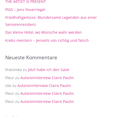
THE ARTIST IS PRESENT
n
PIGS – Jens Feuerriegel
n
Friedhofsgemüse: Wundersame Legenden aus einer
a
Seniorenresidenz
c
Das kleine Hotel, wo Wünsche wahr werden
h
Krebs meistern – Jenseits von richtig und falsch
:
Neueste Kommentare
Franziska
zu
Jetzt habe ich den Salat
Fleur
zu
Autoreninterview Claire Paulin
Ute
zu
Autoreninterview Claire Paulin
Fleur
zu
Autoreninterview Claire Paulin
Fleur
zu
Autoreninterview Claire Paulin