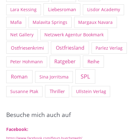
Liebesroman
Lara Kessing
Lisdor Academy
Mafia
Malavita Springs
Margaux Navara
Net Gallery
Netzwerk Agentur Bookmark
Ostfriesland
Ostfriesenkrimi
Parlez Verlag
Ratgeber
Reihe
Peter Hohmann
SPL
Roman
Sina Jorritsma
Thriller
Susanne Ptak
Ullstein Verlag
Besuche mich auch auf
Facebook:
https://www.facebook.com/fleurs.buecherwelt/