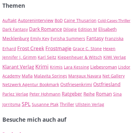
Themen
Autoreninterview
Auftakt
BoD
Caine Thusarion
Cold-Cases-Thriller
Dark Romance
Elisabeth
Dark Fantasy
Dilogie
Edition M
Fantasy
Mecklenburg
Emily Key
Eyrisha Summers
Franziska
Frost Creek
Frostmagie
Erhard
Grace C. Stone
Hexen
Jennifer J. Grimm
Karl Seitz
Kiepenheuer & Witsch
KiWi Verlag
Krimi
Klarant Verlag
Liebesroman
Krimis
Lara Kessing
Lisdor
Academy
Mafia
Malavita Springs
Margaux Navara
Net Gallery
Ostfriesland
Ostfriesenkrimi
Netzwerk Agentur Bookmark
Ratgeber
Roman
Reihe
Parlez Verlag
Peter Hohmann
Sina
SPL
Thriller
Jorritsma
Susanne Ptak
Ullstein Verlag
Besuche mich auch auf