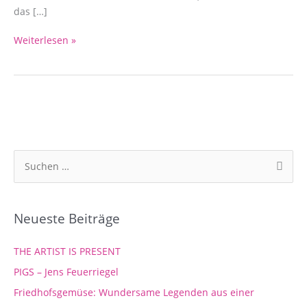
das […]
Weiterlesen »
S
u
c
Neueste Beiträge
h
e
THE ARTIST IS PRESENT
n
PIGS – Jens Feuerriegel
n
Friedhofsgemüse: Wundersame Legenden aus einer
a