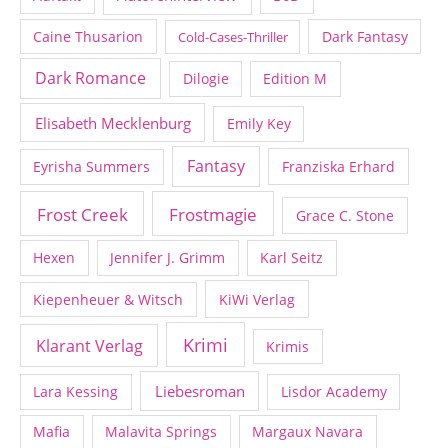
Caine Thusarion
Dark Fantasy
Cold-Cases-Thriller
Dark Romance
Dilogie
Edition M
Elisabeth Mecklenburg
Emily Key
Fantasy
Eyrisha Summers
Franziska Erhard
Frost Creek
Frostmagie
Grace C. Stone
Hexen
Jennifer J. Grimm
Karl Seitz
Kiepenheuer & Witsch
KiWi Verlag
Krimi
Klarant Verlag
Krimis
Liebesroman
Lara Kessing
Lisdor Academy
Mafia
Malavita Springs
Margaux Navara