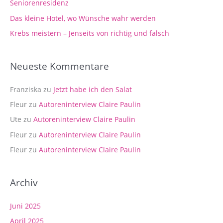
Seniorenresidenz
c
Das kleine Hotel, wo Wünsche wahr werden
h
Krebs meistern – Jenseits von richtig und falsch
:
Neueste Kommentare
Franziska
zu
Jetzt habe ich den Salat
Fleur
zu
Autoreninterview Claire Paulin
Ute
zu
Autoreninterview Claire Paulin
Fleur
zu
Autoreninterview Claire Paulin
Fleur
zu
Autoreninterview Claire Paulin
Archiv
Juni 2025
April 2025