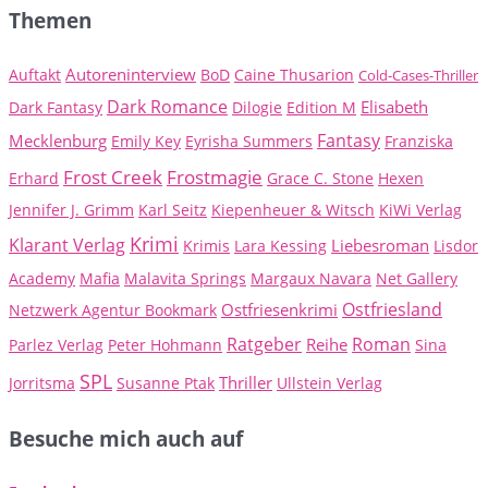
Themen
Autoreninterview
Auftakt
BoD
Caine Thusarion
Cold-Cases-Thriller
Dark Romance
Elisabeth
Dark Fantasy
Dilogie
Edition M
Fantasy
Mecklenburg
Emily Key
Eyrisha Summers
Franziska
Frost Creek
Frostmagie
Erhard
Grace C. Stone
Hexen
Jennifer J. Grimm
Karl Seitz
Kiepenheuer & Witsch
KiWi Verlag
Krimi
Klarant Verlag
Liebesroman
Krimis
Lara Kessing
Lisdor
Academy
Mafia
Malavita Springs
Margaux Navara
Net Gallery
Ostfriesland
Ostfriesenkrimi
Netzwerk Agentur Bookmark
Ratgeber
Roman
Reihe
Parlez Verlag
Peter Hohmann
Sina
SPL
Thriller
Jorritsma
Susanne Ptak
Ullstein Verlag
Besuche mich auch auf