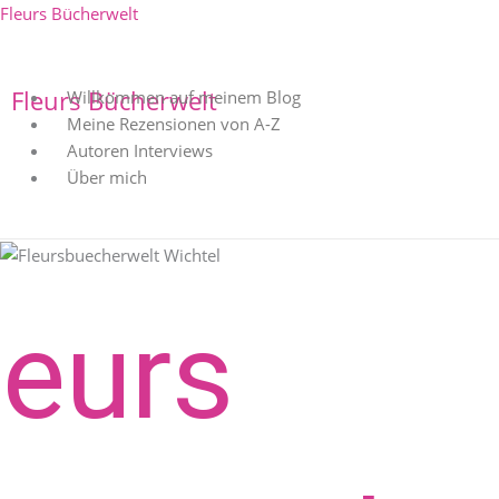
Zum
Menü
Fleurs Bücherwelt
Inhalt
springen
Fleurs Bücherwelt
Willkommen auf meinem Blog
Meine Rezensionen von A-Z
Autoren Interviews
Über mich
leurs