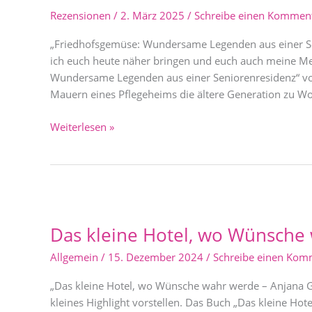
einer
Rezensionen
/
2. März 2025
/
Schreibe einen Kommen
Seniorenresidenz
„Friedhofsgemüse: Wundersame Legenden aus einer S
ich euch heute näher bringen und euch auch meine M
Wundersame Legenden aus einer Seniorenresidenz“ von
Mauern eines Pflegeheims die ältere Generation zu Wo
Weiterlesen »
Das
kleine
Das kleine Hotel, wo Wünsche
Hotel,
wo
Allgemein
/
15. Dezember 2024
/
Schreibe einen Kom
Wünsche
wahr
„Das kleine Hotel, wo Wünsche wahr werde – Anjana Gi
werden
kleines Highlight vorstellen. Das Buch „Das kleine Ho