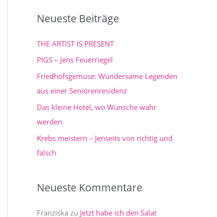
c
Neueste Beiträge
h
e
THE ARTIST IS PRESENT
n
PIGS – Jens Feuerriegel
n
Friedhofsgemüse: Wundersame Legenden
a
aus einer Seniorenresidenz
c
Das kleine Hotel, wo Wünsche wahr
h
werden
:
Krebs meistern – Jenseits von richtig und
falsch
Neueste Kommentare
Franziska
zu
Jetzt habe ich den Salat