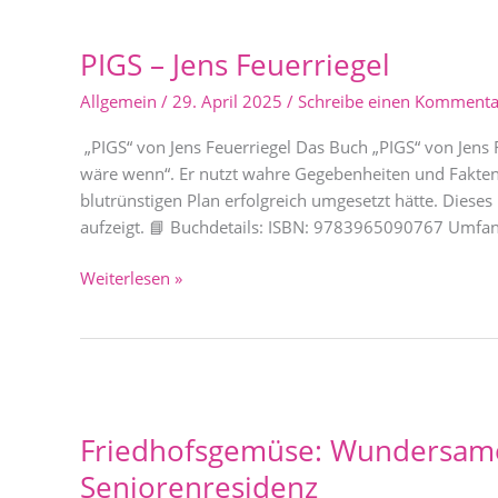
PIGS
–
PIGS – Jens Feuerriegel
Jens
Feuerriegel
Allgemein
/
29. April 2025
/
Schreibe einen Kommenta
„PIGS“ von Jens Feuerriegel Das Buch „PIGS“ von Jens
wäre wenn“. Er nutzt wahre Gegebenheiten und Fakte
blutrünstigen Plan erfolgreich umgesetzt hätte. Dies
aufzeigt. 📘 Buchdetails: ISBN: 9783965090767 Umfang
Weiterlesen »
Friedhofsgemüse:
Wundersame
Friedhofsgemüse: Wundersame
Legenden
aus
Seniorenresidenz