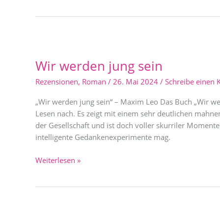
Wir
werden
Wir werden jung sein
jung
sein
Rezensionen
,
Roman
/
26. Mai 2024
/
Schreibe einen
„Wir werden jung sein“ – Maxim Leo Das Buch „Wir we
Lesen nach. Es zeigt mit einem sehr deutlichen mahne
der Gesellschaft und ist doch voller skurriler Momen
intelligente Gedankenexperimente mag.
Weiterlesen »
Ohne