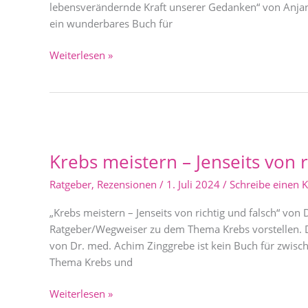
lebensverändernde Kraft unserer Gedanken“ von Anjana G
ein wunderbares Buch für
Weiterlesen »
Krebs
meistern
Krebs meistern – Jenseits von r
–
Jenseits
Ratgeber
,
Rezensionen
/
1. Juli 2024
/
Schreibe einen
von
richtig
„Krebs meistern – Jenseits von richtig und falsch“ vo
und
Ratgeber/Wegweiser zu dem Thema Krebs vorstellen. Da
falsch
von Dr. med. Achim Zinggrebe ist kein Buch für zwisch
Thema Krebs und
Weiterlesen »